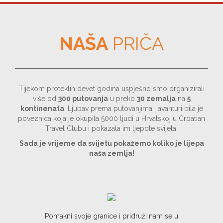
NAŠA
PRIČA
Tijekom proteklih devet godina uspješno smo organizirali
više od
300 putovanja
u preko
30 zemalja
na
5
kontinenata
. Ljubav prema putovanjima i avanturi bila je
poveznica koja je okupila 5000 ljudi u Hrvatskoj u Croatian
Travel Clubu i pokazala im ljepote svijeta.
Sada je vrijeme da svijetu pokažemo koliko je lijepa
naša zemlja!
Pomakni svoje granice i pridruži nam se u