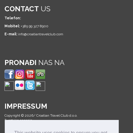
CONTACT
US
Telefon:
Mobitel:
+385 99 327 8900
E-mail:
info@croatiantravelclub.com
PRONAĐI
NAS NA
IMPRESSUM
Copyright © 2026/ Croatian Travel Club d.o.o.
Turistička agencija
Sva prava pridržana
This website uses cookies to ensure you get