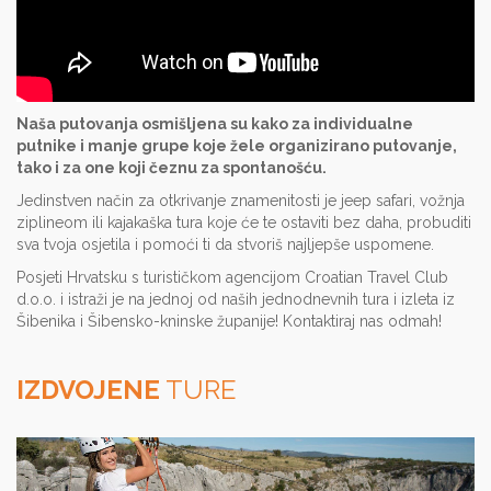
Naša putovanja osmišljena su kako za individualne
putnike i manje grupe koje žele organizirano putovanje,
tako i za one koji čeznu za spontanošću.
Jedinstven način za otkrivanje znamenitosti je jeep safari, vožnja
ziplineom ili kajakaška tura koje će te ostaviti bez daha, probuditi
sva tvoja osjetila i pomoći ti da stvoriš najljepše uspomene.
Posjeti Hrvatsku s turističkom agencijom Croatian Travel Club
d.o.o. i istraži je na jednoj od naših jednodnevnih tura i izleta iz
Šibenika i Šibensko-kninske županije! Kontaktiraj nas odmah!
IZDVOJENE
TURE