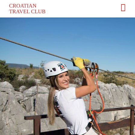
Unhandled Exception.
CROATIAN
SQLSTATE[42S02]: Base table or view not found: 1146 Table
TRAVEL
CLUB
'hrvklubp_ctcnew.mod_lang' doesn't exist
You can find the error back in the log.Unhandled Exception.
SQLSTATE[42S02]: Base table or view not found: 1146 Table
'hrvklubp_ctcnew.mod_lang' doesn't exist
You can find the error back in the log.Unhandled Exception.
SQLSTATE[42S02]: Base table or view not found: 1146 Table
'hrvklubp_ctcnew.mod_lang' doesn't exist
You can find the error back in the log.