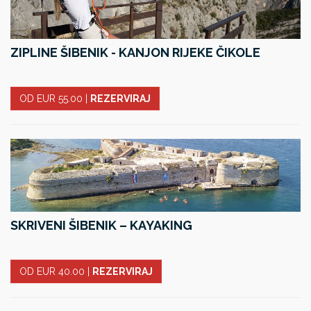
ZIPLINE ŠIBENIK - KANJON RIJEKE ČIKOLE
OD EUR 55.00
|
REZERVIRAJ
SKRIVENI ŠIBENIK – KAYAKING
OD EUR 40.00
|
REZERVIRAJ