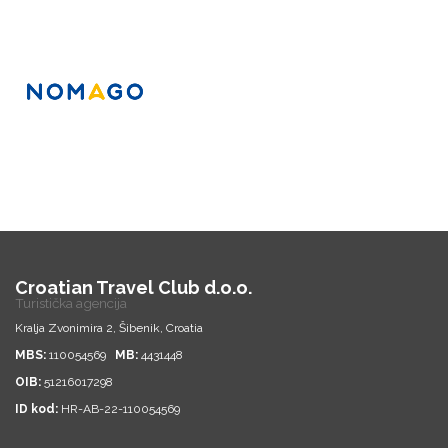
Croatian Travel Club d.o.o.
Turistička agencija
Kralja Zvonimira 2, Šibenik, Croatia
MBS:
110054569
MB:
4431448
OIB:
51216017298
ID kod:
HR-AB-22-110054569