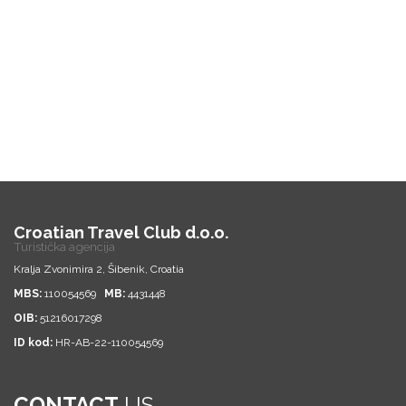
Croatian Travel Club d.o.o.
Turistička agencija
Kralja Zvonimira 2, Šibenik, Croatia
MBS:
110054569
MB:
4431448
OIB:
51216017298
ID kod:
HR-AB-22-110054569
CONTACT
US