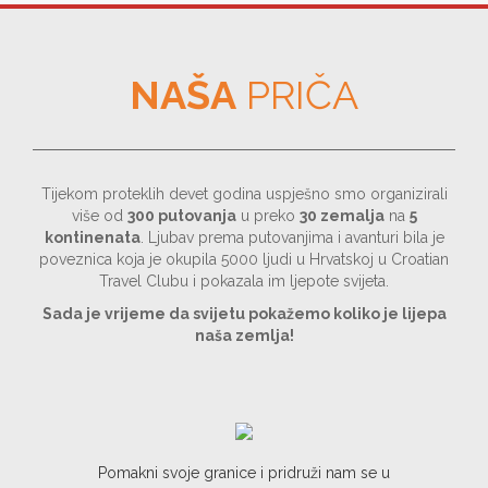
NAŠA
PRIČA
Tijekom proteklih devet godina uspješno smo organizirali
više od
300 putovanja
u preko
30 zemalja
na
5
kontinenata
. Ljubav prema putovanjima i avanturi bila je
poveznica koja je okupila 5000 ljudi u Hrvatskoj u Croatian
Travel Clubu i pokazala im ljepote svijeta.
Sada je vrijeme da svijetu pokažemo koliko je lijepa
naša zemlja!
Pomakni svoje granice i pridruži nam se u