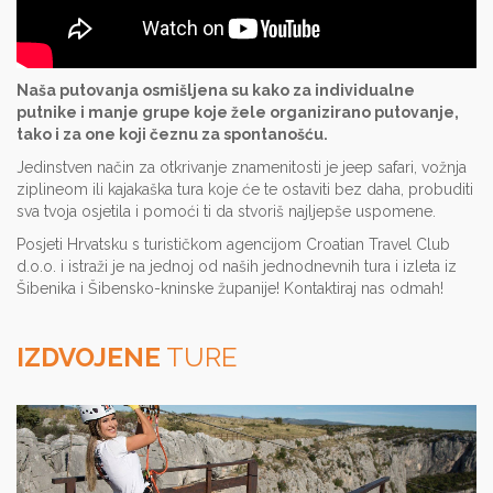
Naša putovanja osmišljena su kako za individualne
putnike i manje grupe koje žele organizirano putovanje,
tako i za one koji čeznu za spontanošću.
Jedinstven način za otkrivanje znamenitosti je jeep safari, vožnja
ziplineom ili kajakaška tura koje će te ostaviti bez daha, probuditi
sva tvoja osjetila i pomoći ti da stvoriš najljepše uspomene.
Posjeti Hrvatsku s turističkom agencijom Croatian Travel Club
d.o.o. i istraži je na jednoj od naših jednodnevnih tura i izleta iz
Šibenika i Šibensko-kninske županije! Kontaktiraj nas odmah!
IZDVOJENE
TURE