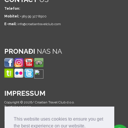
Telefon:
Mobitel:
+385 99 327 8900
E-mail:
info@croatiantravelclub.com
PRONAĐI
NAS NA
IMPRESSUM
Copyright © 2026/ Croatian Travel Club d.o.o.
Turistička agencija
Sva prava pridržana
This website uses cookies to ensure you get
Web design & development:
the best experience on our website.