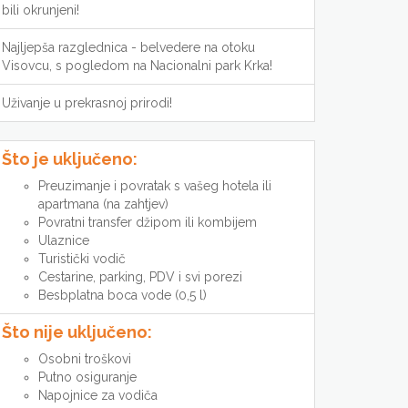
bili okrunjeni!
Najljepša razglednica - belvedere na otoku
Visovcu, s pogledom na Nacionalni park Krka!
Uživanje u prekrasnoj prirodi!
Što je uključeno:
Preuzimanje i povratak s vašeg hotela ili
apartmana (na zahtjev)
Povratni transfer džipom ili kombijem
Ulaznice
Turistički vodič
Cestarine, parking, PDV i svi porezi
Besbplatna boca vode (0,5 l)
Što nije uključeno:
Osobni troškovi
Putno osiguranje
Napojnice za vodiča