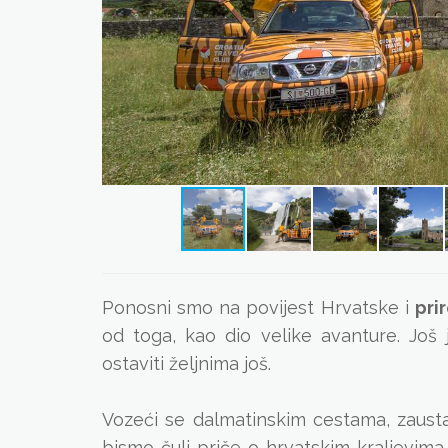
Ponosni smo na povijest Hrvatske i
pri
od toga, kao dio velike avanture. Još
ostaviti željnima još.
Vozeći se dalmatinskim cestama, zaus
bismo čuli priče o hrvatskim kraljevim