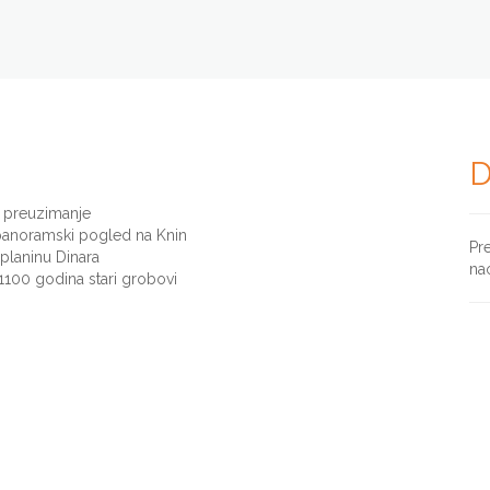
D
 preuzimanje
 panoramski pogled na Knin
Pr
laninu Dinara
na
 1100 godina stari grobovi