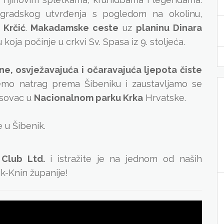
 gradskog utvrđenja s pogledom na okolinu,
 Krčić
.
Makadamske ceste
uz
planinu Dinara
oja počinje u crkvi Sv. Spasa iz 9. stoljeća.
ine, osvježavajuća i očaravajuća ljepota
čiste
mo natrag prema Šibeniku i zaustavljamo se
isovac u
Nacionalnom parku Krka
Hrvatske.
e u Šibenik.
 Club Ltd.
i istražite je na jednom od naših
ik-Knin županije!