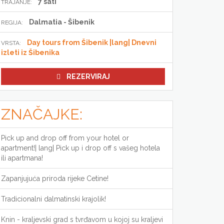
7 sati
TRAJANJE:
Dalmatia - Šibenik
REGIJA:
Day tours from Šibenik |lang| Dnevni
VRSTA:
izleti iz Šibenika
REZERVIRAJ
ZNAČAJKE:
Pick up and drop off from your hotel or
apartment!| lang| Pick up i drop off s vašeg hotela
ili apartmana!
Zapanjujuća priroda rijeke Cetine!
Tradicionalni dalmatinski krajolik!
Knin - kraljevski grad s tvrđavom u kojoj su kraljevi