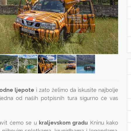
rodne ljepote
i zato želimo da iskusite najbolje
 jedna od naših potpisnih tura sigurno će vas
tavit ćemo se u
kraljevskom gradu
Kninu kako
a, njihovim spletkama, krunidbama i legendama.