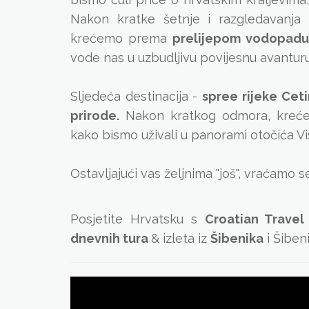
Nakon kratke šetnje i razgledavanja
krećemo prema
prelijepom vodopadu
vode nas u uzbudljivu povijesnu avanturu k
Sljedeća destinacija -
spree rijeke Cet
prirode
.
Nakon kratkog odmora, kreće
kako bismo uživali u panorami otočića V
Ostavljajući vas željnima "još", vraćamo s
Posjetite Hrvatsku s
Croatian Travel
dnevnih tura
&
izleta
iz
Šibenika
i Šiben