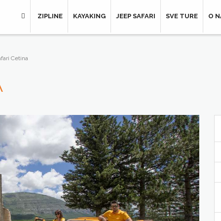
ZIPLINE
KAYAKING
JEEP SAFARI
SVE TURE
O 
fari Cetina
A