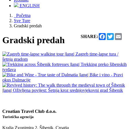
ENGLISH
Početna
Sve Ture
Gradski predah
Facebook
Twitter
Ema
SHARE:
Gradski predah
Croatian Travel Club d.o.o.
Turistička agencija
Kralja Zvonimira 2, Šibenik, Croatia