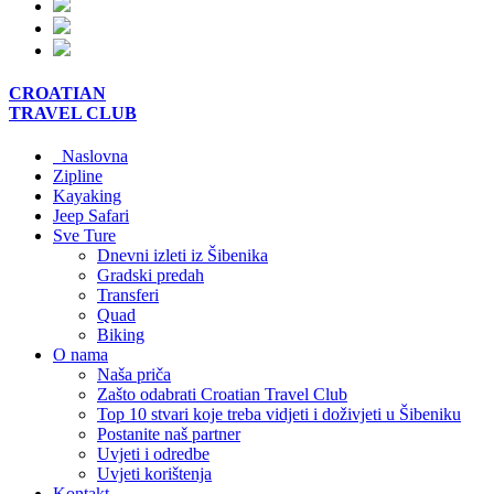
CROATIAN
TRAVEL
CLUB
Naslovna
Zipline
Kayaking
Jeep Safari
Sve Ture
Dnevni izleti iz Šibenika
Gradski predah
Transferi
Quad
Biking
O nama
Naša priča
Zašto odabrati Croatian Travel Club
Top 10 stvari koje treba vidjeti i doživjeti u Šibeniku
Postanite naš partner
Uvjeti i odredbe
Uvjeti korištenja
Kontakt