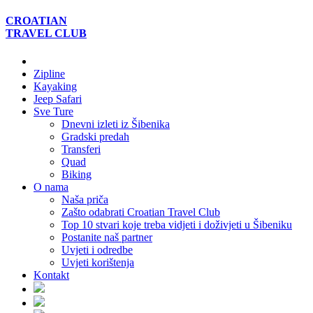
CROATIAN
TRAVEL
CLUB
Zipline
Kayaking
Jeep Safari
Sve Ture
Dnevni izleti iz Šibenika
Gradski predah
Transferi
Quad
Biking
O nama
Naša priča
Zašto odabrati Croatian Travel Club
Top 10 stvari koje treba vidjeti i doživjeti u Šibeniku
Postanite naš partner
Uvjeti i odredbe
Uvjeti korištenja
Kontakt