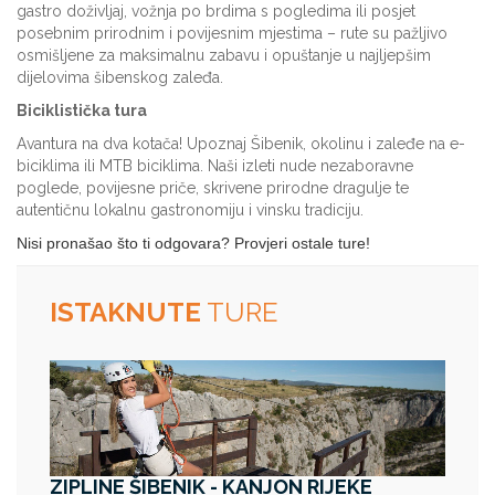
gastro doživljaj, vožnja po brdima s pogledima ili posjet
posebnim prirodnim i povijesnim mjestima – rute su pažljivo
osmišljene za maksimalnu zabavu i opuštanje u najljepšim
dijelovima šibenskog zaleđa.
Biciklistička tura
Avantura na dva kotača! Upoznaj Šibenik, okolinu i zaleđe na e-
biciklima ili MTB biciklima. Naši izleti nude nezaboravne
poglede, povijesne priče, skrivene prirodne dragulje te
autentičnu lokalnu gastronomiju i vinsku tradiciju.
Nisi pronašao što ti odgovara? Provjeri ostale ture!
ISTAKNUTE
TURE
ZIPLINE ŠIBENIK - KANJON RIJEKE