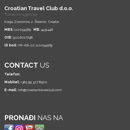
Croatian Travel Club d.o.o.
Turistička agencija
Kralja Zvonimira 2, Šibenik, Croatia
MBS:
110054569
MB:
4431448
OIB:
51216017298
ID kod:
HR-AB-22-110054569
CONTACT
US
Telefon:
Mobitel:
+385 99 327 8900
E-mail:
info@croatiantravelclub.com
PRONAĐI
NAS NA