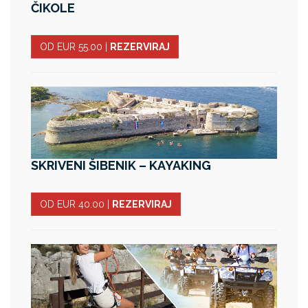
ČIKOLE
OD EUR 55.00
|
REZERVIRAJ
SKRIVENI ŠIBENIK – KAYAKING
OD EUR 40.00
|
REZERVIRAJ