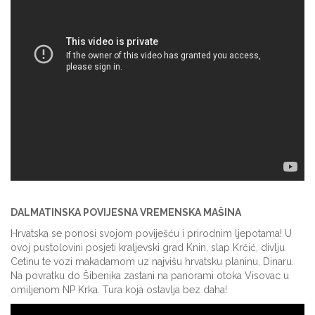
DALMATINSKA POVIJESNA VREMENSKA MAŠINA
Hrvatska se ponosi svojom poviješću i prirodnim ljepotama! U
ovoj pustolovini posjeti kraljevski grad Knin, slap Krčić, divlju
Cetinu te vozi makadamom uz najvišu hrvatsku planinu, Dinaru.
Na povratku do Šibenika zastani na panorami otoka Visovac u
omiljenom NP Krka. Tura koja ostavlja bez daha!