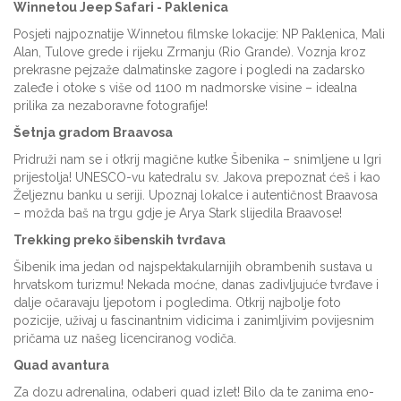
Winnetou Jeep Safari - Paklenica
Posjeti najpoznatije Winnetou filmske lokacije: NP Paklenica, Mali
Alan, Tulove grede i rijeku Zrmanju (Rio Grande). Voznja kroz
prekrasne pejzaže dalmatinske zagore i pogledi na zadarsko
zaleđe i otoke s više od 1100 m nadmorske visine – idealna
prilika za nezaboravne fotografije!
Šetnja gradom Braavosa
Pridruži nam se i otkrij magične kutke Šibenika – snimljene u Igri
prijestolja! UNESCO-vu katedralu sv. Jakova prepoznat ćeš i kao
Željeznu banku u seriji. Upoznaj lokalce i autentičnost Braavosa
– možda baš na trgu gdje je Arya Stark slijedila Braavose!
Trekking preko šibenskih tvrđava
Šibenik ima jedan od najspektakularnijih obrambenih sustava u
hrvatskom turizmu! Nekada moćne, danas zadivljujuće tvrđave i
dalje očaravaju ljepotom i pogledima. Otkrij najbolje foto
pozicije, uživaj u fascinantnim vidicima i zanimljivim povijesnim
pričama uz našeg licenciranog vodiča.
Quad avantura
Za dozu adrenalina, odaberi quad izlet! Bilo da te zanima eno-