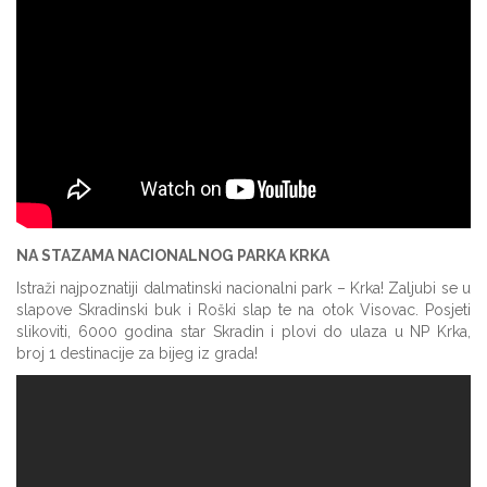
NA STAZAMA NACIONALNOG PARKA KRKA
Istraži najpoznatiji dalmatinski nacionalni park – Krka! Zaljubi se u
slapove Skradinski buk i Roški slap te na otok Visovac. Posjeti
slikoviti, 6000 godina star Skradin i plovi do ulaza u NP Krka,
broj 1 destinacije za bijeg iz grada!