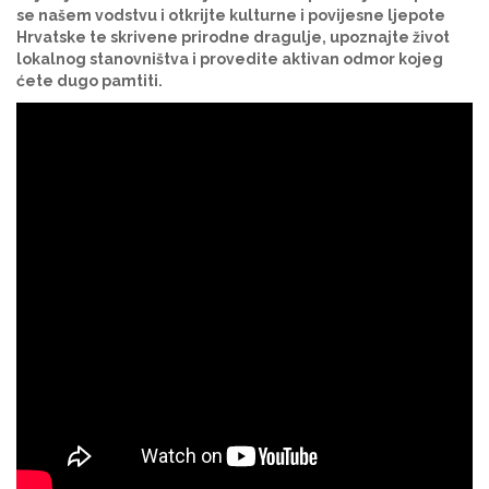
se našem vodstvu i otkrijte kulturne i povijesne ljepote
Hrvatske te skrivene prirodne dragulje, upoznajte život
lokalnog stanovništva i provedite aktivan odmor kojeg
ćete dugo pamtiti.