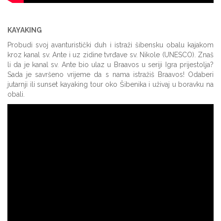
KAYAKING
Probudi svoj avanturistički duh i istraži šibensku obalu kajakom
kroz kanal sv. Ante i uz zidine tvrđave sv. Nikole (UNESCO). Znaš
li da je kanal sv. Ante bio ulaz u Braavos u seriji Igra prijestolja?
Sada je savršeno vrijeme da s nama istražiš Braavos! Odaberi
jutarnji ili sunset kayaking tour oko Šibenika i uživaj u boravku na
obali.