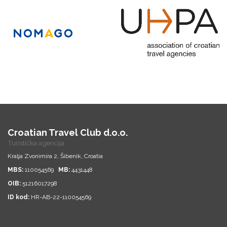
Croatian Travel Club d.o.o.
Turistička agencija
Kralja Zvonimira 2, Šibenik, Croatia
MBS:
110054569
MB:
4431448
OIB:
51216017298
ID kod:
HR-AB-22-110054569