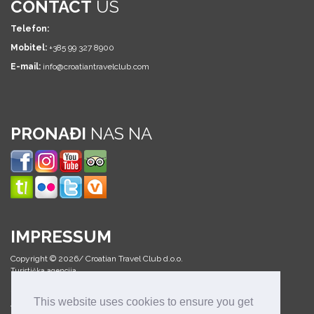
CONTACT
US
Telefon:
Mobitel:
+385 99 327 8900
E-mail:
info@croatiantravelclub.com
PRONAĐI
NAS NA
IMPRESSUM
Copyright © 2026/ Croatian Travel Club d.o.o.
Turistička agencija
Sva prava pridržana
This website uses cookies to ensure you get
Web design & development: