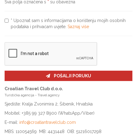
Sva polja označena s
*
su obavezna
* Upoznat sam s informacijama o korištenju mojih osobnih
podataka i prihvaćam uvjete.
Saznaj više
POŠALJI PORUKU
Croatian Travel Club d.o.o.
Turistička agencija - Travel agency
Sjedište: Kralja Zvonimira 2, Šibenik, Hrvatska
Mobitel: +385 99 327 8900 (WhatsApp/Viber)
E-mail:
info@croatiantravelclub.com
MBS: 110054569 MB: 4431448 OIB: 51216017298