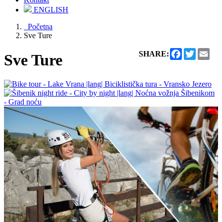
ENGLISH
Početna
Sve Ture
Facebook
Twitter
Ema
SHARE:
Sve Ture