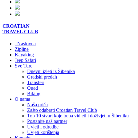
CROATIAN
TRAVEL
CLUB
Naslovna
Zipline
Kayaking
Jeep Safari
Sve Ture
Dnevni izleti iz Šibenika
Gradski predah
Transferi
Quad
Biking
O nama
Naša priča
Zašto odabrati Croatian Travel Club
Top 10 stvari koje treba vidjeti i doživjeti u Šibeniku
Postanite naš partner
Uvjeti i odredbe
Uvjeti korištenja
Kontakt