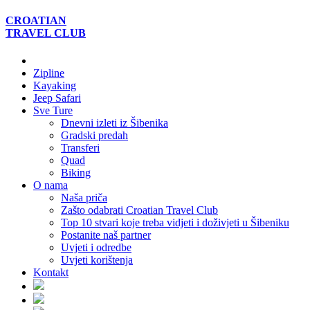
CROATIAN
TRAVEL
CLUB
Zipline
Kayaking
Jeep Safari
Sve Ture
Dnevni izleti iz Šibenika
Gradski predah
Transferi
Quad
Biking
O nama
Naša priča
Zašto odabrati Croatian Travel Club
Top 10 stvari koje treba vidjeti i doživjeti u Šibeniku
Postanite naš partner
Uvjeti i odredbe
Uvjeti korištenja
Kontakt