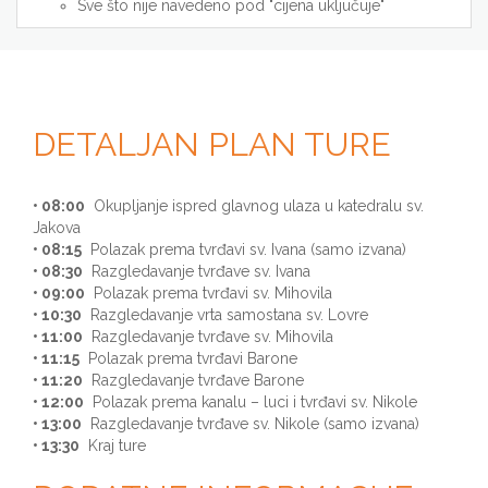
Sve što nije navedeno pod "cijena uključuje"
DETALJAN PLAN TURE
• 08:00
Okupljanje ispred glavnog ulaza u katedralu sv.
Jakova
• 08:15
Polazak prema tvrđavi sv. Ivana (samo izvana)
• 08:30
Razgledavanje tvrđave sv. Ivana
• 09:00
Polazak prema tvrđavi sv. Mihovila
• 10:30
Razgledavanje vrta samostana sv. Lovre
• 11:00
Razgledavanje tvrđave sv. Mihovila
• 11:15
Polazak prema tvrđavi Barone
• 11:20
Razgledavanje tvrđave Barone
• 12:00
Polazak prema kanalu – luci i tvrđavi sv. Nikole
• 13:00
Razgledavanje tvrđave sv. Nikole (samo izvana)
• 13:30
Kraj ture