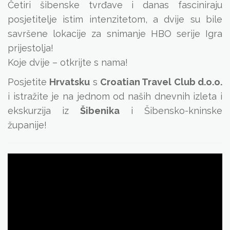
Četiri šibenske tvrđave i danas fasciniraju
posjetitelje istim intenzitetom, a dvije su bile
savršene lokacije za snimanje HBO serije Igra
prijestolja!
Koje dvije – otkrijte s nama!
Posjetite
Hrvatsku
s
Croatian Travel Club d.o.o.
i istražite je na jednom od naših dnevnih izleta i
ekskurzija iz
Šibenika
i Šibensko-kninske
županije!