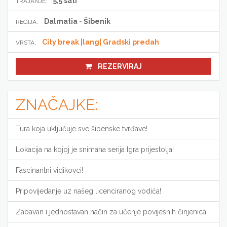
5,5 sati
TRAJANJE:
Dalmatia - Šibenik
REGIJA:
City break |lang| Gradski predah
VRSTA:
REZERVIRAJ
ZNAČAJKE:
Tura koja uključuje sve šibenske tvrđave!
Lokacija na kojoj je snimana serija Igra prijestolja!
Fascinantni vidikovci!
Pripovijedanje uz našeg licenciranog vodiča!
Zabavan i jednostavan način za učenje povijesnih činjenica!