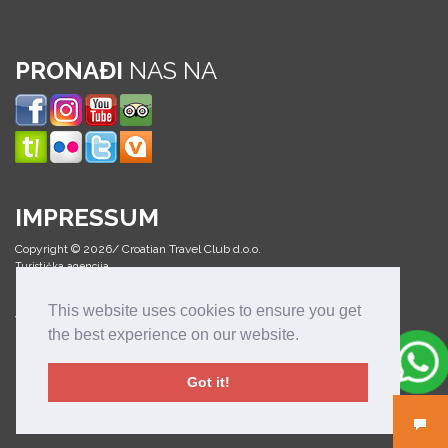
PRONAĐI
NAS NA
IMPRESSUM
Copyright © 2026/ Croatian Travel Club d.o.o.
Turistička agencija
Sva prava pridržana
This website uses cookies to ensure you get
Web design & development:
the best experience on our website.
kalo.dev - Web Development
MEDIAN Creative Solutions
Got it!