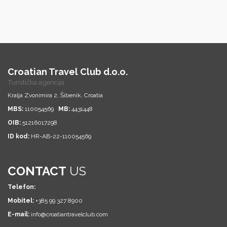
Croatian Travel Club d.o.o.
Turistička agencija
Kralja Zvonimira 2, Šibenik, Croatia
MBS:
110054569
MB:
4431448
OIB:
51216017298
ID kod:
HR-AB-22-110054569
CONTACT
US
Telefon:
Mobitel:
+385 99 327 8900
E-mail:
info@croatiantravelclub.com