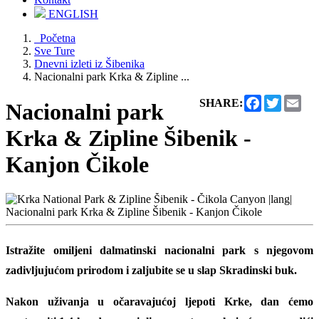
ENGLISH
Početna
Sve Ture
Dnevni izleti iz Šibenika
Nacionalni park Krka & Zipline ...
Facebook
Twitter
Ema
SHARE:
Nacionalni park
Krka & Zipline Šibenik -
Kanjon Čikole
Istražite omiljeni dalmatinski nacionalni park s njegovom
zadivljujućom prirodom i zaljubite se u
slap Skradinski buk.
Nakon uživanja u očaravajućoj ljepoti Krke, dan ćemo