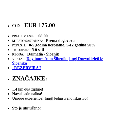
EUR
175.00
OD
08:00
PREUZIMANJE:
Prema dogovoru
MJESTO SASTANKA:
0-5 godina besplatno, 5-12 godina 50%
POPUSTI:
5-6 sati
TRAJANJE:
Dalmatia - Šibenik
REGIJA:
Day tours from Šibenik |lang| Dnevni izleti iz
VRSTA:
Šibenika
REZERVIRAJ
ZNAČAJKE:
1,4 km dug zipline!
Navala adrenalina!
Unique experience!| lang| Jedinstveno iskustvo!
Što je uključeno: