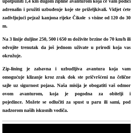
upotpuniti 1,4 km dugom zipline avanturom koja će vam podići
adrenalin i pružiti uzbuđenje koje ste priželjkivali. Vidjet ćete
zadivljujući pejzaž
kanjona rijeke Čikole
s visine od 120 do 30
m.
Na
3 linije duljine 250, 500 i 650 m doživite brzine do 70 km/h
ili
odvojite trenutak da još jednom uživate u prirodi koja vas
okružuje.
Zip-lining je zabavna i uzbudljiva avantura koja vam
omogućuje klizanje kroz zrak dok ste pričvršćeni na čelične
sajle uz sigurnost pojasa. Naša misija je obogatiti vaš odmor
ovom avanturom, koja je pogodna za obitelji i
pojedince. Možete se odlučiti za spust u paru ili sami, pod
nadzorom naših iskusnih vodiča.