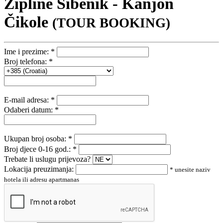
Zipline Šibenik - Kanjon
Čikole
(TOUR BOOKING)
Ime i prezime:
*
Broj telefona:
*
E-mail adresa:
*
Odaberi datum:
*
Ukupan broj osoba:
*
Broj djece 0-16 god.:
*
Trebate li uslugu prijevoza?
Lokacija preuzimanja:
* unesite naziv
hotela ili adresu apartmanas