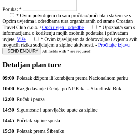
Poruka:
*
* Ovim potvrđujem da sam pročitao/pročitala i slažem se s
Općim uvjetima i odredbama tura organiziranih od strane Croatian
Travel Club d.o.o. /
Opći uvjeti i odredbe
* Upoznat/a sam s
informacijama o korištenju mojih osobnih podataka i prihvaćam
uvjete.
Više
* Ovim izjavljujem da dobrovoljno i svjesno svih
mogućih rizika sudjelujem u zipline aktivnosti. -
Pročitajte izjavu
SEND ENQUIRY
All fields with
*
are required!
Detaljan plan ture
09:00
Polazak džipom ili kombijem prema Nacionalnom parku
10:00
Razgledavanje i šetnja po NP Krka – Skradinski Buk
12:00
Ručak i pauza
14:30
Sigurnosne i upravljačke upute za zipline
14:45
Početak zipline spusta
15:30
Polazak prema Šibeniku