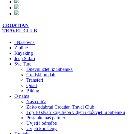
CROATIAN
TRAVEL
CLUB
Naslovna
Zipline
Kayaking
Jeep Safari
Sve Ture
Dnevni izleti iz Šibenika
Gradski predah
Transferi
Quad
Biking
O nama
Naša priča
Zašto odabrati Croatian Travel Club
Top 10 stvari koje treba vidjeti i doživjeti u Šibeniku
Postanite naš partner
Uvjeti i odredbe
Uvjeti korištenja
Kontakt