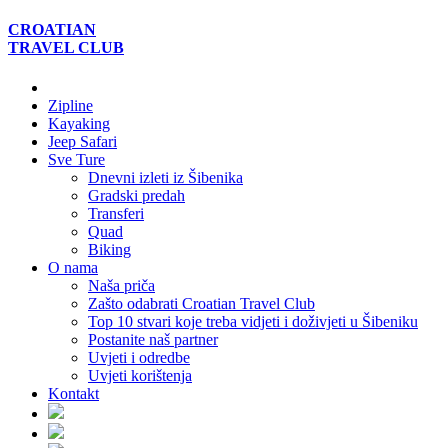
CROATIAN
TRAVEL
CLUB
Zipline
Kayaking
Jeep Safari
Sve Ture
Dnevni izleti iz Šibenika
Gradski predah
Transferi
Quad
Biking
O nama
Naša priča
Zašto odabrati Croatian Travel Club
Top 10 stvari koje treba vidjeti i doživjeti u Šibeniku
Postanite naš partner
Uvjeti i odredbe
Uvjeti korištenja
Kontakt