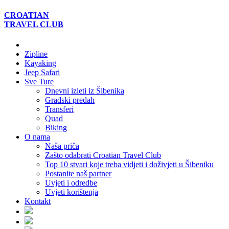
CROATIAN
TRAVEL
CLUB
Zipline
Kayaking
Jeep Safari
Sve Ture
Dnevni izleti iz Šibenika
Gradski predah
Transferi
Quad
Biking
O nama
Naša priča
Zašto odabrati Croatian Travel Club
Top 10 stvari koje treba vidjeti i doživjeti u Šibeniku
Postanite naš partner
Uvjeti i odredbe
Uvjeti korištenja
Kontakt