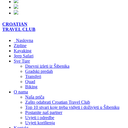
CROATIAN
TRAVEL
CLUB
Naslovna
Zipline
Kayaking
Jeep Safari
Sve Ture
Dnevni izleti iz Šibenika
Gradski predah
Transferi
Quad
Biking
O nama
Naša priča
Zašto odabrati Croatian Travel Club
Top 10 stvari koje treba vidjeti i doživjeti u Šibeniku
Postanite naš partner
Uvjeti i odredbe
Uvjeti korištenja
Kontakt