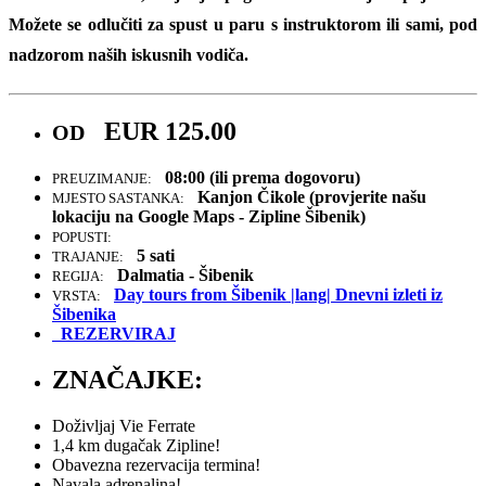
Možete se odlučiti za spust u paru s instruktorom ili sami, pod
nadzorom naših iskusnih vodiča.
EUR
125.00
OD
08:00 (ili prema dogovoru)
PREUZIMANJE:
Kanjon Čikole (provjerite našu
MJESTO SASTANKA:
lokaciju na Google Maps - Zipline Šibenik)
POPUSTI:
5 sati
TRAJANJE:
Dalmatia - Šibenik
REGIJA:
Day tours from Šibenik |lang| Dnevni izleti iz
VRSTA:
Šibenika
REZERVIRAJ
ZNAČAJKE:
Doživljaj Vie Ferrate
1,4 km dugačak Zipline!
Obavezna rezervacija termina!
Navala adrenalina!