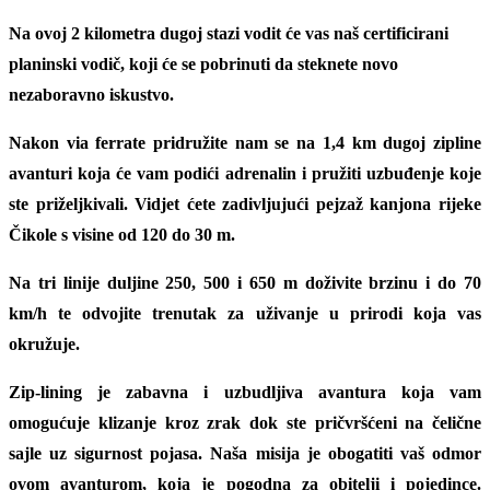
Na ovoj
2 kilometra dugoj
stazi vodit će vas naš
certificirani
planinski vodič
, koji će se pobrinuti da steknete novo
nezaboravno iskustvo.
Nakon via ferrate pridružite nam se na
1,4 km dugoj zipline
avanturi
koja će vam podići adrenalin i pružiti uzbuđenje koje
ste priželjkivali. Vidjet ćete zadivljujući pejzaž
kanjona rijeke
Čikole s visine od 120 do 30 m
.
Na tri linije duljine 250, 500 i 650 m doživite brzinu i do 70
km/h te odvojite trenutak za uživanje u prirodi koja vas
okružuje.
Zip-lining je zabavna i uzbudljiva avantura
koja vam
omogućuje klizanje kroz zrak dok ste pričvršćeni na čelične
sajle uz sigurnost pojasa. Naša misija je obogatiti vaš odmor
ovom avanturom, koja je pogodna za obitelji i pojedince.