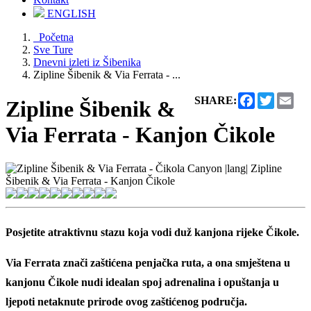
ENGLISH
Početna
Sve Ture
Dnevni izleti iz Šibenika
Zipline Šibenik & Via Ferrata - ...
Facebook
Twitter
Ema
SHARE:
Zipline Šibenik &
Via Ferrata - Kanjon Čikole
Posjetite atraktivnu stazu koja vodi duž
kanjona rijeke Čikole.
Via Ferrata znači
zaštićena penjačka ruta
, a ona smještena u
kanjonu Čikole nudi idealan spoj adrenalina i opuštanja u
ljepoti netaknute prirode ovog
zaštićenog područja
.