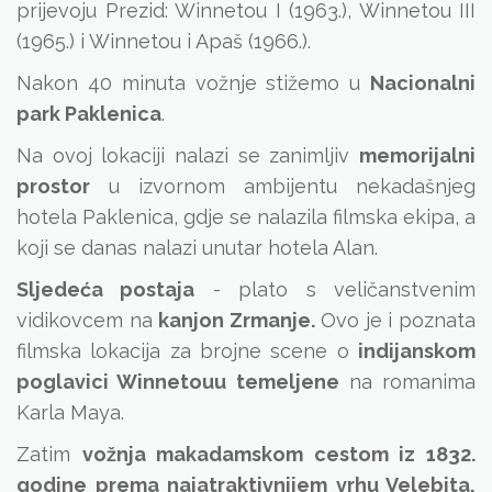
prijevoju Prezid: Winnetou I (1963.), Winnetou III
(1965.) i Winnetou i Apaš (1966.).
Nakon 40 minuta vožnje stižemo u
Nacionalni
park Paklenica
.
Na ovoj lokaciji nalazi se zanimljiv
memorijalni
prostor
u izvornom ambijentu nekadašnjeg
hotela Paklenica, gdje se nalazila filmska ekipa, a
koji se danas nalazi unutar hotela Alan.
Sljedeća postaja
- plato s
veličanstvenim
vidikovcem na
kanjon Zrmanje.
Ovo je i poznata
filmska lokacija za brojne scene o
indijanskom
poglavici Winnetouu temeljene
na romanima
Karla Maya.
Zatim
vožnja makadamskom cestom iz 1832.
godine prema najatraktivnijem vrhu Velebita,