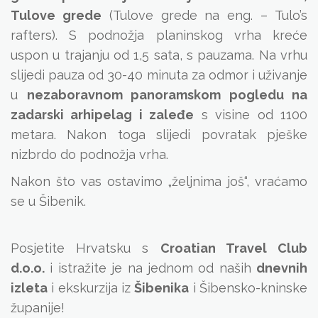
Tulove grede
(Tulove grede na eng. – Tulo’s
rafters). S podnožja planinskog vrha kreće
uspon u trajanju od 1,5 sata, s pauzama. Na vrhu
slijedi pauza od 30-40 minuta za odmor i uživanje
u
nezaboravnom panoramskom pogledu na
zadarski arhipelag i zaleđe
s visine od 1100
metara. Nakon toga slijedi povratak pješke
nizbrdo do podnožja vrha.
Nakon što vas ostavimo „željnima još“, vraćamo
se u Šibenik.
Posjetite Hrvatsku s
Croatian Travel Club
d.o.o.
i istražite je na jednom od naših
dnevnih
izleta
i ekskurzija iz
Šibenika
i Šibensko-kninske
županije!