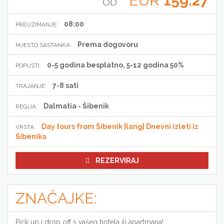
EUR
159.27
OD
08:00
PREUZIMANJE:
Prema dogovoru
MJESTO SASTANKA:
0-5 godina besplatno, 5-12 godina 50%
POPUSTI:
7-8 sati
TRAJANJE:
Dalmatia - Šibenik
REGIJA:
Day tours from Šibenik |lang| Dnevni izleti iz
VRSTA:
Šibenika
REZERVIRAJ
ZNAČAJKE:
Pick up i drop off s vašeg hotela ili apartmana!