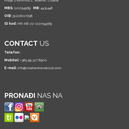
Kralja Zvonimira 2, Šibenik, Croatia
MBS:
110054569
MB:
4431448
OIB:
51216017298
ID kod:
HR-AB-22-110054569
CONTACT
US
Telefon:
Mobitel:
+385 99 327 8900
E-mail:
info@croatiantravelclub.com
PRONAĐI
NAS NA