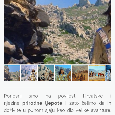
Ponosni smo na povijest Hrvatske i
njezine
prirodne ljepote
i zato želimo da ih
doživite u punom sjaju kao dio velike avanture.