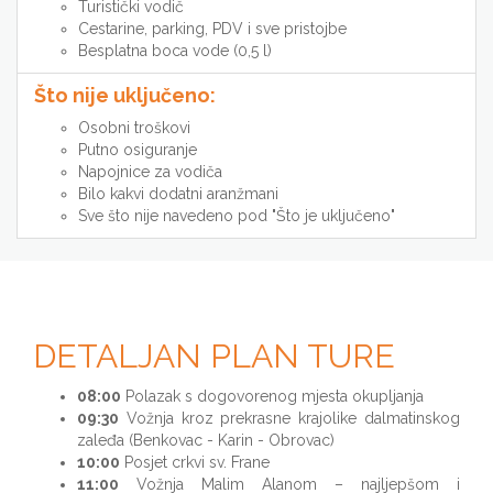
Turistički vodič
Cestarine, parking, PDV i sve pristojbe
Besplatna boca vode (0,5 l)
Što nije uključeno:
Osobni troškovi
Putno osiguranje
Napojnice za vodiča
Bilo kakvi dodatni aranžmani
Sve što nije navedeno pod "Što je uključeno"
DETALJAN PLAN TURE
08:00
Polazak s dogovorenog mjesta okupljanja
09:30
Vožnja kroz prekrasne krajolike dalmatinskog
zaleđa (Benkovac - Karin - Obrovac)
10:00
Posjet crkvi sv. Frane
11:00
Vožnja Malim Alanom – najljepšom i