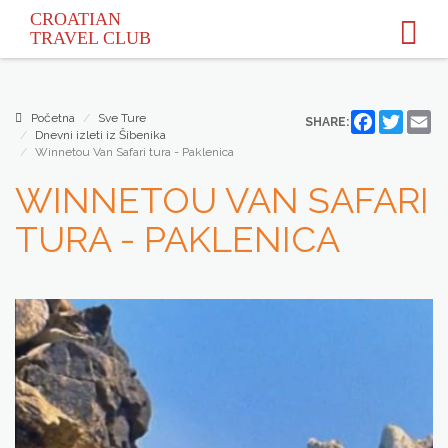
CROATIAN
TRAVEL
CLUB
Početna
Sve Ture
Facebook
Twitter
Em
SHARE:
Dnevni izleti iz Šibenika
Winnetou Van Safari tura - Paklenica
WINNETOU VAN SAFARI
TURA - PAKLENICA