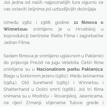
Još jedna od naših najpoznatijih tura sigurno će
vas ostaviti željnima još uzbudljivijih doživljaja.
Između 1962. i 1968. godine,
11 filmova o
Winnetouu
snimljeno je u Hrvatskoj u
koprodukciji berlinske Rialto Filma i zagrebačke
Jadran Filma.
Sedam filmova je snimljeno uglavnom u Paklenici
do prijevoja Prezid na jugu Velebita. Četiri filma
snimljena su u
Nacionalnom parku Paklenica
:
Blago u Srebrnom jezeru (1962.), Među lešinarima
(1964.), Old Surehand (1965.) i Winnetou i
Shatterhand u Dolini smrti (1968.). Još tri filma
snimana su u Modriču – Rovanjskoj, Jasenicama,
na rijeci Zrmanji, stijenama Tulove grede i