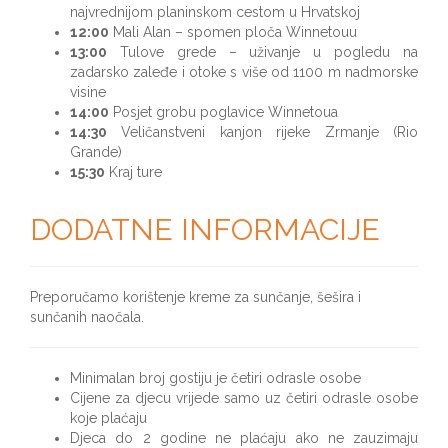
najvrednijom planinskom cestom u Hrvatskoj
12:00
Mali Alan – spomen ploča Winnetouu
13:00
Tulove grede – uživanje u pogledu na
zadarsko zaleđe i otoke s više od 1100 m nadmorske
visine
14:00
Posjet grobu poglavice Winnetoua
14:30
Veličanstveni kanjon rijeke Zrmanje (Rio
Grande)
15:30
Kraj ture
DODATNE INFORMACIJE
Preporučamo korištenje kreme za sunčanje, šešira i
sunčanih naočala.
Minimalan broj gostiju je četiri odrasle osobe
Cijene za djecu vrijede samo uz četiri odrasle osobe
koje plaćaju
Djeca do 2 godine ne plaćaju ako ne zauzimaju