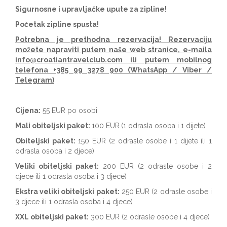
Sigurnosne i upravljačke upute za zipline!
Početak zipline spusta!
Potrebna je prethodna rezervacija! Rezervaciju
možete napraviti putem naše web stranice, e-maila
info@croatiantravelclub.com ili putem mobilnog
telefona +385 99 3278 900 (WhatsApp / Viber /
Telegram)
Cijena:
55 EUR po osobi
Mali obiteljski paket:
100 EUR
(1 odrasla osoba i 1 dijete)
Obiteljski paket:
150 EUR (2 odrasle osobe i 1 dijete ili 1
odrasla osoba i 2 djece)
Veliki obiteljski paket:
200 EUR (2 odrasle osobe i 2
djece ili 1 odrasla osoba i 3 djece)
Ekstra veliki obiteljski paket:
250 EUR (2 odrasle osobe i
3 djece ili 1 odrasla osoba i 4 djece)
XXL obiteljski paket:
300 EUR (2 odrasle osobe i 4 djece)