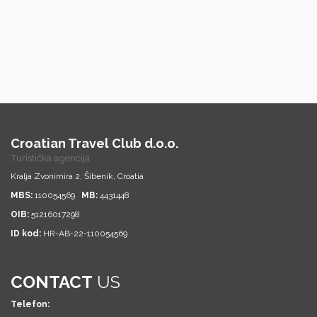
Croatian Travel Club d.o.o.
Turistička agencija
Kralja Zvonimira 2, Šibenik, Croatia
MBS:
110054569
MB:
4431448
OIB:
51216017298
ID kod:
HR-AB-22-110054569
CONTACT
US
Telefon: