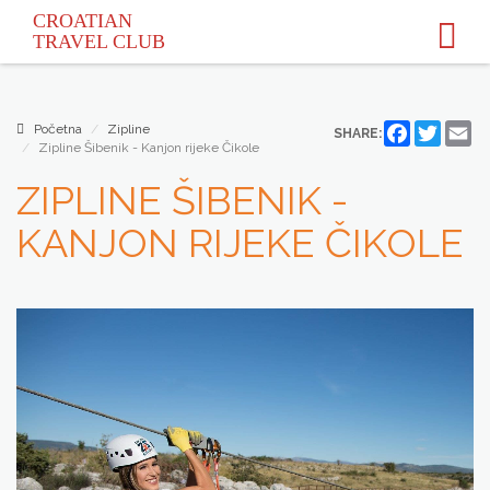
CROATIAN
TRAVEL
CLUB
Početna
Zipline
Facebook
Twitter
Em
SHARE:
Zipline Šibenik - Kanjon rijeke Čikole
ZIPLINE ŠIBENIK -
KANJON RIJEKE ČIKOLE