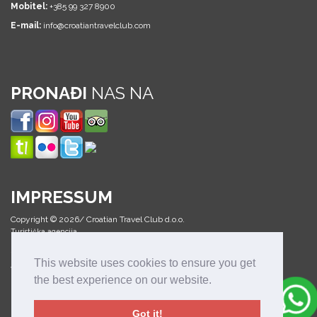
Mobitel:
+385 99 327 8900
E-mail:
info@croatiantravelclub.com
PRONAĐI
NAS NA
IMPRESSUM
Copyright © 2026/ Croatian Travel Club d.o.o.
Turistička agencija
Sva prava pridržana
This website uses cookies to ensure you get
Web design & development:
the best experience on our website.
kalo.dev - Web Development
MEDIAN Creative Solutions
Got it!