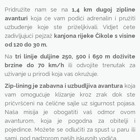
Pridružite nam se na
1,4 km dugoj zipline
avanturi
koja će vam podići adrenalin i pružiti
uzbuđenje koje ste priželjkivali. Vidjet ćete
zadivljujući pejzaž
kanjona rijeke Čikole s visine
od 120 do 30 m.
Na
tri linije duljine 250, 500 i 650 m doživite
brzine do 70 km/h
ili odvojite trenutak za
uživanje u prirodi koja vas okružuje.
Zip-lining je zabavna i uzbudljiva avantura
koja
vam omogućuje klizanje kroz zrak dok ste
pričvršćeni na čelične sajle uz sigurnost pojasa.
Naša misija je obogatiti vaš odmor ovom
avanturom, koja je pogodna za obitelji i
pojedince. Možete se odlučiti za spust u paru ili
sami, pod nadzorom naših iskusnih vodiča.