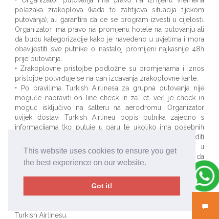
• Organizator putovanja ima pravo na izmjenu vremena
polazaka zrakoplova (kada to zahtijeva situacija tijekom
putovanja), ali garantira da će se program izvesti u cijelosti.
Organizator ima pravo na promjenu hotele na putovanju ali
da budu kategorizacije kako je navedeno u uvjetima i mora
obavijestiti sve putnike o nastaloj promijeni najkasnije 48h
prije putovanja.
• Zrakoplovne pristojbe podložne su promjenama i iznos
pristojbe potvrđuje se na dan izdavanja zrakoplovne karte.
• Po pravilima Turkish Airlinesa za grupna putovanja nije
moguće napraviti on line check in za let, već je check in
moguć isključivo na šalteru na aerodromu. Organizator
uvijek dostavi Turkish Airlineu popis putnika zajedno s
informacijama tko putuje u paru te ukoliko ima posebnih
zahtjeva oko obroka na letu. Organizator nema ovlasti raditi
raspored sjedenja u avionu, već je to isključivo u
This website uses cookies to ensure you get
nadležnosti Turkish Airlinesa. Ukoliko dođe do situacije da
the best experience on our website.
parovi ne sjede zajedno onda je moguće zatražiti promjenu
prilikom check-ina na aerodromu ili zamoliti stjuardesu u
zrakoplovu. Naš voditelj će biti putnicima na raspolaganju,
Got it!
ali Organizator se ograđuje i ne odgovara za greške
zrakoplovne kompanije. Prigovor je moguće uputiti direktno
Turkish Airlinesu.