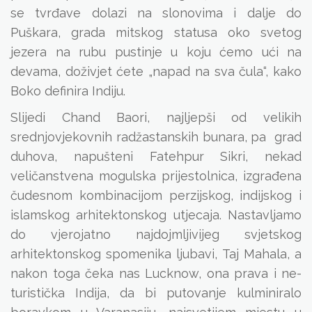
se tvrđave dolazi na slonovima i dalje do
Puškara, grada mitskog statusa oko svetog
jezera na rubu pustinje u koju ćemo ući na
devama, doživjet ćete „napad na sva čula“, kako
Boko definira Indiju.
Slijedi Chand Baori, najljepši od velikih
srednjovjekovnih radžastanskih bunara, pa grad
duhova, napušteni Fatehpur Sikri, nekad
veličanstvena mogulska prijestolnica, izgrađena
čudesnom kombinacijom perzijskog, indijskog i
islamskog arhitektonskog utjecaja. Nastavljamo
do vjerojatno najdojmljivijeg svjetskog
arhitektonskog spomenika ljubavi, Taj Mahala, a
nakon toga čeka nas Lucknow, ona prava i ne-
turistička Indija, da bi putovanje kulminiralo