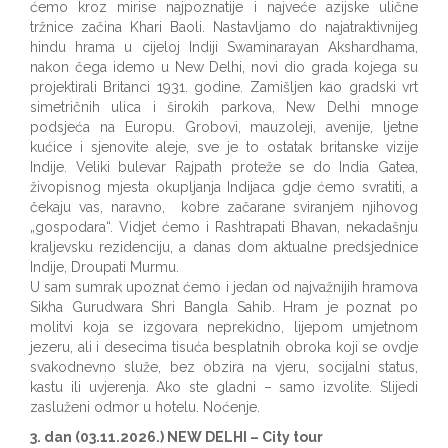
ćemo kroz mirise najpoznatije i najveće azijske ulične
tržnice začina Khari Baoli. Nastavljamo do najatraktivnijeg
hindu hrama u cijeloj Indiji Swaminarayan Akshardhama,
nakon čega idemo u New Delhi, novi dio grada kojega su
projektirali Britanci 1931. godine. Zamišljen kao gradski vrt
simetričnih ulica i širokih parkova, New Delhi mnoge
podsjeća na Europu. Grobovi, mauzoleji, avenije, ljetne
kućice i sjenovite aleje, sve je to ostatak britanske vizije
Indije. Veliki bulevar Rajpath proteže se do India Gatea,
živopisnog mjesta okupljanja Indijaca gdje ćemo svratiti, a
čekaju vas, naravno, kobre začarane sviranjem njihovog
„gospodara“. Vidjet ćemo i Rashtrapati Bhavan, nekadašnju
kraljevsku rezidenciju, a danas dom aktualne predsjednice
Indije, Droupati Murmu.
U sam sumrak upoznat ćemo i jedan od najvažnijih hramova
Sikha Gurudwara Shri Bangla Sahib. Hram je poznat po
molitvi koja se izgovara neprekidno, lijepom umjetnom
jezeru, ali i desecima tisuća besplatnih obroka koji se ovdje
svakodnevno služe, bez obzira na vjeru, socijalni status,
kastu ili uvjerenja. Ako ste gladni – samo izvolite. Slijedi
zasluženi odmor u hotelu. Noćenje.
3. dan (03.11.2026.) NEW DELHI – City tour