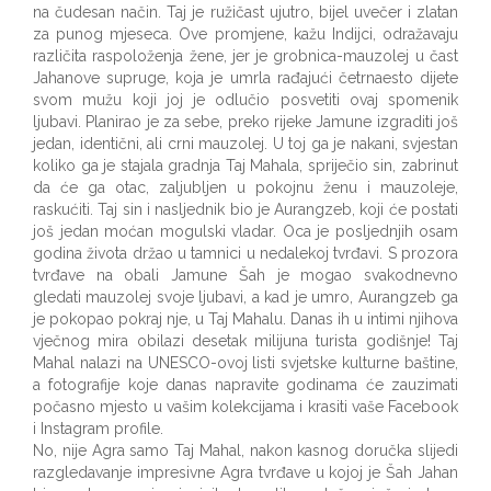
na čudesan način. Taj je ružičast ujutro, bijel uvečer i zlatan
za punog mjeseca. Ove promjene, kažu Indijci, odražavaju
različita raspoloženja žene, jer je grobnica-mauzolej u čast
Jahanove supruge, koja je umrla rađajući četrnaesto dijete
svom mužu koji joj je odlučio posvetiti ovaj spomenik
ljubavi. Planirao je za sebe, preko rijeke Jamune izgraditi još
jedan, identični, ali crni mauzolej. U toj ga je nakani, svjestan
koliko ga je stajala gradnja Taj Mahala, spriječio sin, zabrinut
da će ga otac, zaljubljen u pokojnu ženu i mauzoleje,
raskućiti. Taj sin i nasljednik bio je Aurangzeb, koji će postati
još jedan moćan mogulski vladar. Oca je posljednjih osam
godina života držao u tamnici u nedalekoj tvrđavi. S prozora
tvrđave na obali Jamune Šah je mogao svakodnevno
gledati mauzolej svoje ljubavi, a kad je umro, Aurangzeb ga
je pokopao pokraj nje, u Taj Mahalu. Danas ih u intimi njihova
vječnog mira obilazi desetak milijuna turista godišnje! Taj
Mahal nalazi na UNESCO-ovoj listi svjetske kulturne baštine,
a fotografije koje danas napravite godinama će zauzimati
počasno mjesto u vašim kolekcijama i krasiti vaše Facebook
i Instagram profile.
No, nije Agra samo Taj Mahal, nakon kasnog doručka slijedi
razgledavanje impresivne Agra tvrđave u kojoj je Šah Jahan