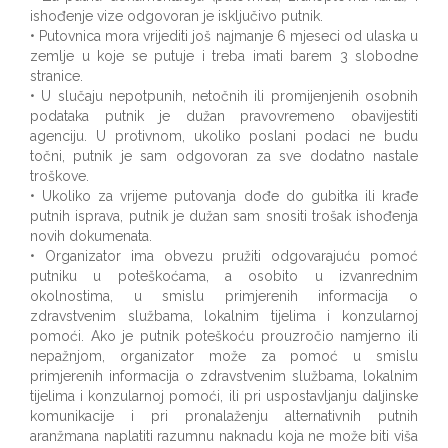
ishođenje vize odgovoran je isključivo putnik.
• Putovnica mora vrijediti još najmanje 6 mjeseci od ulaska u
zemlje u koje se putuje i treba imati barem 3 slobodne
stranice.
• U slučaju nepotpunih, netočnih ili promijenjenih osobnih
podataka putnik je dužan pravovremeno obavijestiti
agenciju. U protivnom, ukoliko poslani podaci ne budu
točni, putnik je sam odgovoran za sve dodatno nastale
troškove.
• Ukoliko za vrijeme putovanja dođe do gubitka ili krađe
putnih isprava, putnik je dužan sam snositi trošak ishođenja
novih dokumenata.
• Organizator ima obvezu pružiti odgovarajuću pomoć
putniku u poteškoćama, a osobito u izvanrednim
okolnostima, u smislu primjerenih informacija o
zdravstvenim službama, lokalnim tijelima i konzularnoj
pomoći. Ako je putnik poteškoću prouzročio namjerno ili
nepažnjom, organizator može za pomoć u smislu
primjerenih informacija o zdravstvenim službama, lokalnim
tijelima i konzularnoj pomoći, ili pri uspostavljanju daljinske
komunikacije i pri pronalaženju alternativnih putnih
aranžmana naplatiti razumnu naknadu koja ne može biti viša