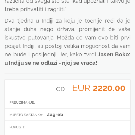
različita od svega što ste ikad upoznali i takvu je
treba prihvatiti i zagrliti.“
Dva tjedna u Indiji za koju je točnije reći da je
stanje duha nego država, promijenit će vaše
iskustvo putovanja. Možda će vam ovo biti prvi
posjet Indiji, ali postoji velika mogućnost da vam
ne bude i posljednji. Jer, kako tvrdi
Jasen Boko:
u Indiju se ne odlazi - njoj se vraća!
EUR
2220.00
OD
PREUZIMANJE:
Zagreb
MJESTO SASTANKA:
POPUSTI: