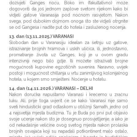
doživjeti Ganges noću, Boko im (fakultativno) može
dogovoriti da još jednom zaplove svetom rijekom kako bi
vidjeli gatove Varanasija pod noćnom rasvjetom. Nakon
svega, pod dubokim dojmom onoga što ste vidjeli otrgnite
se od Gangesa i nađite put do hotela i zasluženog noćenja.
13. dan (13.11.2025.) VARANASI
Slobodan dan u Varanasiju idealan za šetnju uz gatove,
istraživanje brojnih hramova i uskih uličica, ili, jednostavno,
promatranje života uz Ganges, koji je u ovom gradu
intenzivniji nego bilo gdje. Ili možete istraživati brojne
mogućnosti kupovine egzotičnih suvenira. Naravno, uvijek
postoji i mogućnost chillanja u vrtu zanimljivog kolonijalnog
hotela, u kojem smo smješteni. Noćenje u hotelu.
14. dan (14.11.2026.) VARANASI – DELHI
Nakon doručka napuštamo Varanasi i krećemo u zračnu
luku. Ali, prije toga uvjerit će se kako Varanasi nije samo
sveti hinduistički grad odlaskom u obližnji Sarnath, jedno od
4 najsvetija mjesta budizma. Tu je Buda po prvi put objavio
svoje učenje nakon što je dosegnuo prosvjetljenje, a iako je
od nekadašnje veličine ovog svetog mjesta nakon prolaska
brojnih osvajača koji su napadali potkontinent malo ostalo,