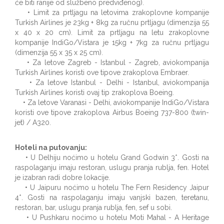
će biti ranije od službeno predviđenog).
• Limit za prtljagu na letovima zrakoplovne kompanije
Turkish Airlines je 23kg + 8kg za ručnu prtljagu (dimenzija 55
x 40 x 20 cm). Limit za prtljagu na letu zrakoplovne
kompanije IndiGo/Vistara je 15kg + 7kg za ručnu prtljagu
(dimenzija 55 x 35 x 25 cm).
• Za letove Zagreb - Istanbul - Zagreb, aviokompanija
Turkish Airlines koristi ove tipove zrakoplova Embraer.
• Za letove Istanbul - Delhi - Istanbul, aviokompanija
Turkish Airlines koristi ovaj tip zrakoplova Boeing.
• Za letove Varanasi - Delhi, aviokompanije IndiGo/Vistara
koristi ove tipove zrakoplova Airbus Boeing 737-800 (twin-
jet) / A320​.
Hoteli na putovanju:
• U Delhiju noćimo u hotelu Grand Godwin 3*. Gosti na
raspolaganju imaju restoran, uslugu pranja rublja, fen. Hotel
je izabran radi dobre lokacije.
• U Jaipuru noćimo u hotelu The Fern Residency Jaipur
4*. Gosti na raspolaganju imaju vanjski bazen, teretanu,
restoran, bar, uslugu pranja rublja, fen, sef u sobi.
• U Pushkaru noćimo u hotelu Moti Mahal - A Heritage