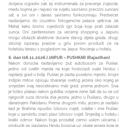
stoljeća izgradio čak 19 instrumenata za praćenje zvijezda,
među kojima je i najveći na svijetu savršeno precizni sunčani
sat, a svi oni i danas savršeno funkcioniraju. Predvečer
nastavljamo do izuzetno fotogenične palače vjetrova Jal
Mahal kako bismo svjedočili igri boja koja prati zalazak
sunca. Oni zainteresirani za večernji shopping u Jaipuru
mogu obilaziti atraktivne dućane starog dijela grada, drugi,
skloniji ispiranju prašine u grlu pivom produžit će na
hotelsku terasu s pogledom na Jaipur. Noćenje u hotelu.
6. dan (06.11.2026.) JAIPUR – PUSHKAR (Rajasthan)
Nakon doručka nastavljamo put autobusom za Puškar,
jedno od svetih mjesta na koje hodočasti svaki hindus i
najstariji grad u Indiji. Puškar je zaista posebno mjesto, brojni
indijski mitovi opisuju stvaranje svetog jezera oko kojeg je
smješten ovaj neočekivano mali grad: prema jednom, Šiva
je toliko plakao nakon gubitka voljene žene Sati da su se od
njegovih suza stvorila dva jezera, jedno u Puškaru, drugo u
današnjem Pakistanu. Prema drugom mitu, jezero je nastalo
kad je Brahma ispustio lotosov cvijet, odatle i ime Puškar,
koje u sanskritu znači plavi lotosov cvijet. Smještaj u hotelu i
kratki odmor. Nakon toga prošetat ćemo uskim ulicama i
pridružiti se slavljenju Hindu bogova uz obale jezera koje je