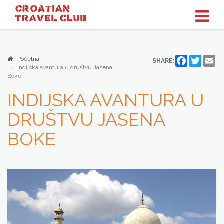
CROATIAN
TRAVEL
CLUB
Početna
Facebook
Twitter
Em
SHARE:
Indijska avantura u društvu Jasena
Boke
INDIJSKA AVANTURA U
DRUŠTVU JASENA
BOKE