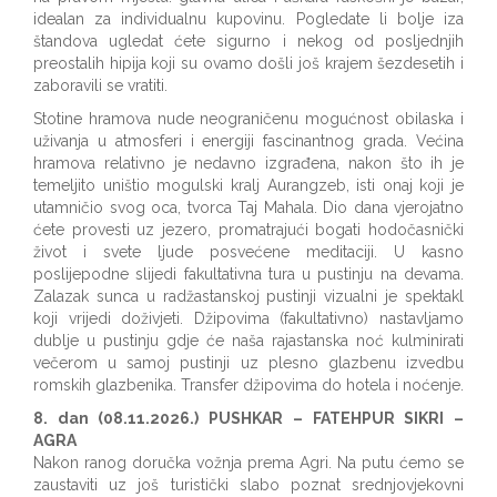
idealan za individualnu kupovinu. Pogledate li bolje iza
štandova ugledat ćete sigurno i nekog od posljednjih
preostalih hipija koji su ovamo došli još krajem šezdesetih i
zaboravili se vratiti.
Stotine hramova nude neograničenu mogućnost obilaska i
uživanja u atmosferi i energiji fascinantnog grada. Većina
hramova relativno je nedavno izgrađena, nakon što ih je
temeljito uništio mogulski kralj Aurangzeb, isti onaj koji je
utamničio svog oca, tvorca Taj Mahala. Dio dana vjerojatno
ćete provesti uz jezero, promatrajući bogati hodočasnički
život i svete ljude posvećene meditaciji. U kasno
poslijepodne slijedi fakultativna tura u pustinju na devama.
Zalazak sunca u radžastanskoj pustinji vizualni je spektakl
koji vrijedi doživjeti. Džipovima (fakultativno) nastavljamo
dublje u pustinju gdje će naša rajastanska noć kulminirati
večerom u samoj pustinji uz plesno glazbenu izvedbu
romskih glazbenika. Transfer džipovima do hotela i noćenje.
8. dan (08.11.2026.) PUSHKAR – FATEHPUR SIKRI –
AGRA
Nakon ranog doručka vožnja prema Agri. Na putu ćemo se
zaustaviti uz još turistički slabo poznat srednjovjekovni