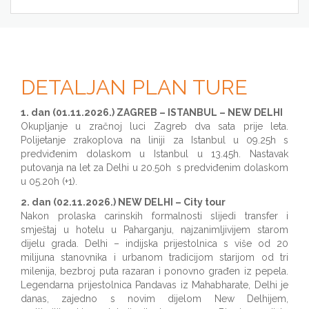
DETALJAN PLAN TURE
1. dan (01.11.2026.) ZAGREB – ISTANBUL – NEW DELHI
Okupljanje u zračnoj luci Zagreb dva sata prije leta.
Polijetanje zrakoplova na liniji za Istanbul u 09.25h s
predviđenim dolaskom u Istanbul u 13.45h. Nastavak
putovanja na let za Delhi u 20.50h s predviđenim dolaskom
u 05.20h (+1).
2. dan (02.11.2026.) NEW DELHI – City tour
Nakon prolaska carinskih formalnosti slijedi transfer i
smještaj u hotelu u Paharganju, najzanimljivijem starom
dijelu grada. Delhi – indijska prijestolnica s više od 20
milijuna stanovnika i urbanom tradicijom starijom od tri
milenija, bezbroj puta razaran i ponovno građen iz pepela.
Legendarna prijestolnica Pandavas iz Mahabharate, Delhi je
danas, zajedno s novim dijelom New Delhijem,