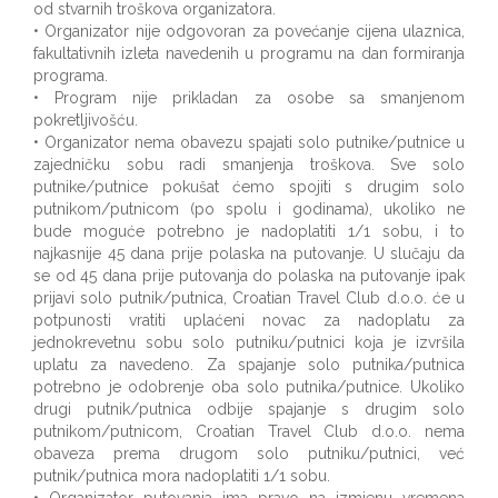
od stvarnih troškova organizatora.
• Organizator nije odgovoran za povećanje cijena ulaznica,
fakultativnih izleta navedenih u programu na dan formiranja
programa.
• Program nije prikladan za osobe sa smanjenom
pokretljivošću.
• Organizator nema obavezu spajati solo putnike/putnice u
zajedničku sobu radi smanjenja troškova. Sve solo
putnike/putnice pokušat ćemo spojiti s drugim solo
putnikom/putnicom (po spolu i godinama), ukoliko ne
bude moguće potrebno je nadoplatiti 1/1 sobu, i to
najkasnije 45 dana prije polaska na putovanje. U slučaju da
se od 45 dana prije putovanja do polaska na putovanje ipak
prijavi solo putnik/putnica, Croatian Travel Club d.o.o. će u
potpunosti vratiti uplaćeni novac za nadoplatu za
jednokrevetnu sobu solo putniku/putnici koja je izvršila
uplatu za navedeno. Za spajanje solo putnika/putnica
potrebno je odobrenje oba solo putnika/putnice. Ukoliko
drugi putnik/putnica odbije spajanje s drugim solo
putnikom/putnicom, Croatian Travel Club d.o.o. nema
obaveza prema drugom solo putniku/putnici, već
putnik/putnica mora nadoplatiti 1/1 sobu.