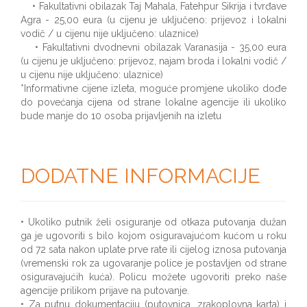
• Fakultativni obilazak Taj Mahala, Fatehpur Sikrija i tvrđave
Agra - 25,00 eura (u cijenu je uključeno: prijevoz i lokalni
vodič / u cijenu nije uključeno: ulaznice)
• Fakultativni dvodnevni obilazak Varanasija - 35,00 eura
(u cijenu je uključeno: prijevoz, najam broda i lokalni vodič /
u cijenu nije uključeno: ulaznice)
*Informativne cijene izleta, moguće promjene ukoliko dođe
do povećanja cijena od strane lokalne agencije ili ukoliko
bude manje do 10 osoba prijavljenih na izletu
DODATNE INFORMACIJE
• Ukoliko putnik želi osiguranje od otkaza putovanja dužan
ga je ugovoriti s bilo kojom osiguravajućom kućom u roku
od 72 sata nakon uplate prve rate ili cijelog iznosa putovanja
(vremenski rok za ugovaranje police je postavljen od strane
osiguravajućih kuća). Policu možete ugovoriti preko naše
agencije prilikom prijave na putovanje.
• Za putnu dokumentaciju (putovnica, zrakoplovna karta) i