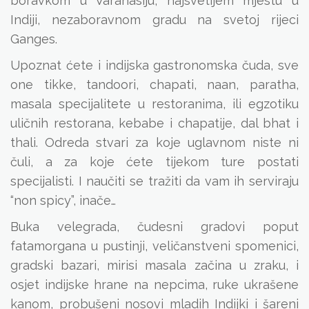
boravkom u Varanasiju, najsvetijem mjestu u
Indiji, nezaboravnom gradu na svetoj rijeci
Ganges.
Upoznat ćete i indijska gastronomska čuda, sve
one tikke, tandoori, chapati, naan, paratha,
masala specijalitete u restoranima, ili egzotiku
uličnih restorana, kebabe i chapatije, dal bhat i
thali. Odreda stvari za koje uglavnom niste ni
čuli, a za koje ćete tijekom ture postati
specijalisti. I naučiti se tražiti da vam ih serviraju
“non spicy”, inače…
Buka velegrada, čudesni gradovi poput
fatamorgana u pustinji, veličanstveni spomenici,
gradski bazari, mirisi masala začina u zraku, i
osjet indijske hrane na nepcima, ruke ukrašene
kanom, probušeni nosovi mladih Indijki i šareni