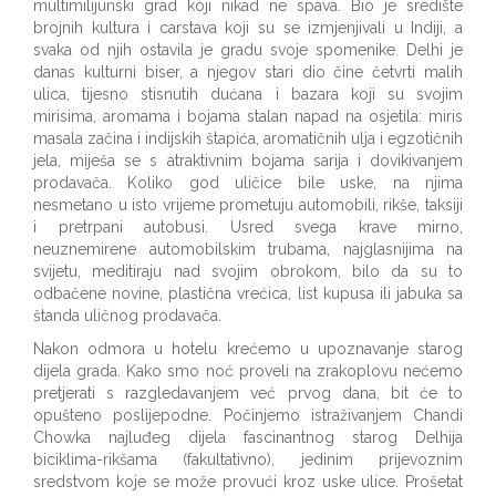
multimilijunski grad koji nikad ne spava. Bio je središte
brojnih kultura i carstava koji su se izmjenjivali u Indiji, a
svaka od njih ostavila je gradu svoje spomenike. Delhi je
danas kulturni biser, a njegov stari dio čine četvrti malih
ulica, tijesno stisnutih dućana i bazara koji su svojim
mirisima, aromama i bojama stalan napad na osjetila: miris
masala začina i indijskih štapića, aromatičnih ulja i egzotičnih
jela, miješa se s atraktivnim bojama sarija i dovikivanjem
prodavača. Koliko god uličice bile uske, na njima
nesmetano u isto vrijeme prometuju automobili, rikše, taksiji
i pretrpani autobusi. Usred svega krave mirno,
neuznemirene automobilskim trubama, najglasnijima na
svijetu, meditiraju nad svojim obrokom, bilo da su to
odbačene novine, plastična vrećica, list kupusa ili jabuka sa
štanda uličnog prodavača.
Nakon odmora u hotelu krećemo u upoznavanje starog
dijela grada. Kako smo noć proveli na zrakoplovu nećemo
pretjerati s razgledavanjem već prvog dana, bit će to
opušteno poslijepodne. Počinjemo istraživanjem Chandi
Chowka najluđeg dijela fascinantnog starog Delhija
biciklima-rikšama (fakultativno), jedinim prijevoznim
sredstvom koje se može provući kroz uske ulice. Prošetat