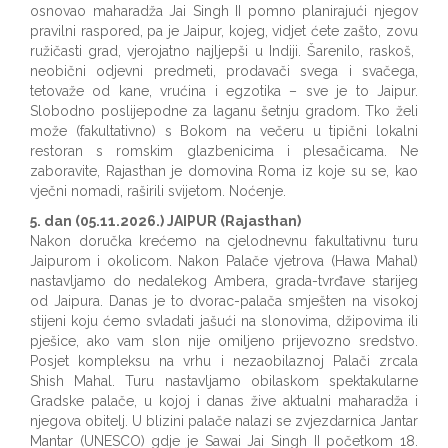
osnovao maharadža Jai Singh II pomno planirajući njegov
pravilni raspored, pa je Jaipur, kojeg, vidjet ćete zašto, zovu
ružičasti grad, vjerojatno najljepši u Indiji. Šarenilo, raskoš,
neobični odjevni predmeti, prodavači svega i svačega,
tetovaže od kane, vrućina i egzotika – sve je to Jaipur.
Slobodno poslijepodne za laganu šetnju gradom. Tko želi
može (fakultativno) s Bokom na večeru u tipični lokalni
restoran s romskim glazbenicima i plesačicama. Ne
zaboravite, Rajasthan je domovina Roma iz koje su se, kao
vječni nomadi, raširili svijetom. Noćenje.
5. dan (05.11.2026.) JAIPUR (Rajasthan)
Nakon doručka krećemo na cjelodnevnu fakultativnu turu
Jaipurom i okolicom. Nakon Palače vjetrova (Hawa Mahal)
nastavljamo do nedalekog Ambera, grada-tvrđave starijeg
od Jaipura. Danas je to dvorac-palača smješten na visokoj
stijeni koju ćemo svladati jašući na slonovima, džipovima ili
pješice, ako vam slon nije omiljeno prijevozno sredstvo.
Posjet kompleksu na vrhu i nezaobilaznoj Palači zrcala
Shish Mahal. Turu nastavljamo obilaskom spektakularne
Gradske palače, u kojoj i danas žive aktualni maharadža i
njegova obitelj. U blizini palače nalazi se zvjezdarnica Jantar
Mantar (UNESCO) gdje je Sawai Jai Singh II početkom 18.