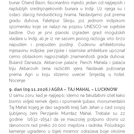
bunar Chand Baori, fascinantno mjesto, jedan od najljepših i
najdubljih srednjovjekovnih bunara u Indiji. Uz njega su i
ostaci starog hinduističkog hrama. Nastavljamo put prema
gradu duhova, Fatehpur Sikriju, još jednom indijskom
spomeniku koje se nalazi na popisu UNESCO-ve svjetske
baštine. Ovo je prvi planski izgrađen grad mogulskih
vladara u Indiji, ali je iz ne sasvim jasnog razloga vrlo brzo
napušten i prepušten pustinji. Čudesnu arhitektonsku
mješavinu indijske, perzijske i islamske arhitekture upoznat
ćemo obilaskom najpoznatijih znamenitosti grada duhova:
Buland Darwaza, Akbarove palače, Panch Mahala i palača
triju Akbarovih žena različitih vjera. Nastavak putovanja
prema Agri u koju stižemo uvečer. Smještaj u hotel.
Noćenje.
9. dan (09.11.2026.) AGRA – TAJ MAHAL – LUCKNOW
U samu zoru, kad je najljepši, idemo na fakultativni izlet kako
bismo vidjeli remek djelo i spomenik ljubavi, monumentalni
Taj Mahal kojeg je dao sagraditi kralj Šah Jahan u čast svojoj
ljubljenoj ženi Perzijanki Mumtaz Mahal. Trebale su 22
godine (1632.-1654.) da se mauzolej potpuno dovrši uz
danonoćni rad preko 20.000 majstora i radnika. Poludrago
kamenje ugrađeno u bijeli mramor odražava boje okoline