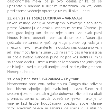
gastronomska meka, pa je ovo idealna prilika da se
upoznate s hranom u uličnim restoranima. Za kraj dana
predlažemo večernje opuštanje uz čaj ili pivo u hotelu.
11. dan (11.11.2026.) LUCKNOW – VARANASI
Nakon kasnog doručka nastavljamo putovanje autobusom
prema Varanasiju, dolazak u večernjim satima. Varanasi je
sveti grad kojeg kao idealno mjesto smrti vidi svaki pravi
hindus. Naime, posreći li vam se da umrete u Varanasiju
rješavate se samsare, vječnog kruga ponovnog rađanja i
mjesto u nekom ekvivalentu hinduskog raja osigurano vam
je! Takav motiv tjera milijune ljudi na samrti baš u Varanasi pa
su obale svetog Gangesa pune Indijaca koji sretni i u miru
sa sobom očekuju smrt, a miris na lomačama spaljenih tijela
onih koji su ovdje uspjeli umrijeti lebdi nad cijelim gradom.
Noćenje u hotelu.
12. dan (12.11.2026.) VARANASI – City tour
Neposredno pred zoru odlazimo na Ganges (fakultativno)
kako bismo najbolje osjetili svetu Indiju. Izlazak Sunca nad
svetom rijekom, trenutak najjače duhovne aktivnosti na obali
promatrat ćemo iz broda vozeći se rijekom. Iako je to
vrijeme kad tisuće hodočasnika obavljaju svoje jutarnje
"pročišćavanje" osjećaj je zapanjujuće smirujući, a ritualno