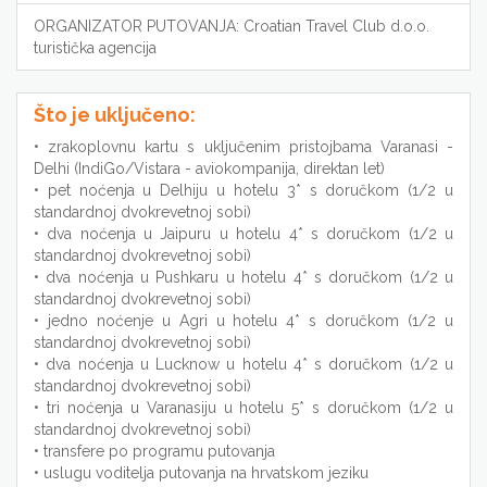
ORGANIZATOR PUTOVANJA: Croatian Travel Club d.o.o.
turistička agencija
Što je uključeno:
• zrakoplovnu kartu s uključenim pristojbama Varanasi -
Delhi (IndiGo/Vistara - aviokompanija, direktan let)
• pet noćenja u Delhiju u hotelu 3* s doručkom (1/2 u
standardnoj dvokrevetnoj sobi)
• dva noćenja u Jaipuru u hotelu 4* s doručkom (1/2 u
standardnoj dvokrevetnoj sobi)
• dva noćenja u Pushkaru u hotelu 4* s doručkom (1/2 u
standardnoj dvokrevetnoj sobi)
• jedno noćenje u Agri u hotelu 4* s doručkom (1/2 u
standardnoj dvokrevetnoj sobi)
• dva noćenja u Lucknow u hotelu 4* s doručkom (1/2 u
standardnoj dvokrevetnoj sobi)
• tri noćenja u Varanasiju u hotelu 5* s doručkom (1/2 u
standardnoj dvokrevetnoj sobi)
• transfere po programu putovanja
• uslugu voditelja putovanja na hrvatskom jeziku