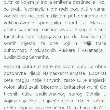
putnika kojem je Indija omiljena destinacija i koji
će svoju fascinaciju njom rado podijeliti s vama,
vodeći vas najljepšim dijelom potkontinenta, od
veličanstvenih spomenika poput Taj Mahala,
preko kaotičnog uličnog života kojeg klasične
turističke ture izbjegavaju pa do fascinantnih
svetih mjesta, za one koji u Indiji traže
duhovnost, hinduističkih Puškara i Varanasija i
budističkog Sarnatha.
Bezbroj puta čut ćete na ovom putu čarobne
pozdravne riječi: Namaskar/Namaste, upoznat
ćete magiju Indije i shvatiti zašto su je engleski
kolonijalisti zvali "biserom u britanskoj kruni". Od
tijesnih ulica tradicionalnog starog Delhija u
kojima buja život i najveće azijske tržnice začina,
preko Jaipura, srca mističnog Rajasthana, do čije