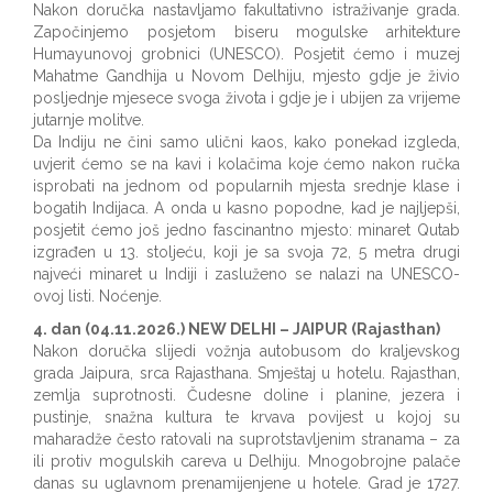
Nakon doručka nastavljamo fakultativno istraživanje grada.
Započinjemo posjetom biseru mogulske arhitekture
Humayunovoj grobnici (UNESCO). Posjetit ćemo i muzej
Mahatme Gandhija u Novom Delhiju, mjesto gdje je živio
posljednje mjesece svoga života i gdje je i ubijen za vrijeme
jutarnje molitve.
Da Indiju ne čini samo ulični kaos, kako ponekad izgleda,
uvjerit ćemo se na kavi i kolačima koje ćemo nakon ručka
isprobati na jednom od popularnih mjesta srednje klase i
bogatih Indijaca. A onda u kasno popodne, kad je najljepši,
posjetit ćemo još jedno fascinantno mjesto: minaret Qutab
izgrađen u 13. stoljeću, koji je sa svoja 72, 5 metra drugi
najveći minaret u Indiji i zasluženo se nalazi na UNESCO-
ovoj listi. Noćenje.
4. dan (04.11.2026.) NEW DELHI – JAIPUR (Rajasthan)
Nakon doručka slijedi vožnja autobusom do kraljevskog
grada Jaipura, srca Rajasthana. Smještaj u hotelu. Rajasthan,
zemlja suprotnosti. Čudesne doline i planine, jezera i
pustinje, snažna kultura te krvava povijest u kojoj su
maharadže često ratovali na suprotstavljenim stranama – za
ili protiv mogulskih careva u Delhiju. Mnogobrojne palače
danas su uglavnom prenamijenjene u hotele. Grad je 1727.