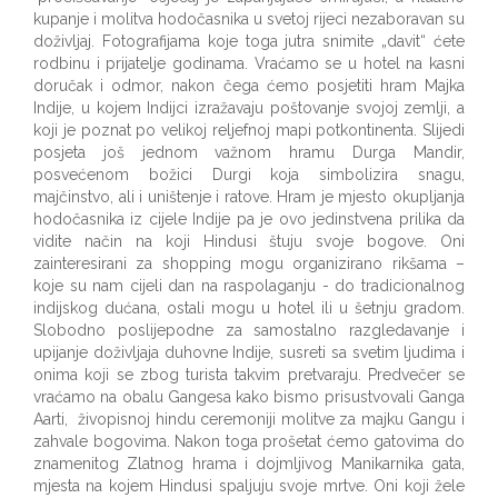
kupanje i molitva hodočasnika u svetoj rijeci nezaboravan su
doživljaj. Fotografijama koje toga jutra snimite „davit“ ćete
rodbinu i prijatelje godinama. Vraćamo se u hotel na kasni
doručak i odmor, nakon čega ćemo posjetiti hram Majka
Indije, u kojem Indijci izražavaju poštovanje svojoj zemlji, a
koji je poznat po velikoj reljefnoj mapi potkontinenta. Slijedi
posjeta još jednom važnom hramu Durga Mandir,
posvećenom božici Durgi koja simbolizira snagu,
majčinstvo, ali i uništenje i ratove. Hram je mjesto okupljanja
hodočasnika iz cijele Indije pa je ovo jedinstvena prilika da
vidite način na koji Hindusi štuju svoje bogove. Oni
zainteresirani za shopping mogu organizirano rikšama –
koje su nam cijeli dan na raspolaganju - do tradicionalnog
indijskog dućana, ostali mogu u hotel ili u šetnju gradom.
Slobodno poslijepodne za samostalno razgledavanje i
upijanje doživljaja duhovne Indije, susreti sa svetim ljudima i
onima koji se zbog turista takvim pretvaraju. Predvečer se
vraćamo na obalu Gangesa kako bismo prisustvovali Ganga
Aarti, živopisnoj hindu ceremoniji molitve za majku Gangu i
zahvale bogovima. Nakon toga prošetat ćemo gatovima do
znamenitog Zlatnog hrama i dojmljivog Manikarnika gata,
mjesta na kojem Hindusi spaljuju svoje mrtve. Oni koji žele