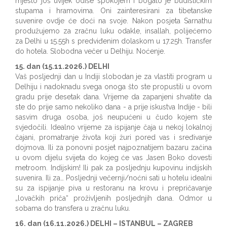
mjesto još uvijek odiše spokojem i bogato je budističkim
stupama i hramovima. Oni zainteresirani za tibetanske
suvenire ovdje će doći na svoje. Nakon posjeta Sarnathu
produžujemo za zračnu luku odakle, insallah, polijećemo
za Delhi u 15.55h s predviđenim dolaskom u 17.25h. Transfer
do hotela. Slobodna večer u Delhiju. Noćenje.
15. dan (15.11.2026.) DELHI
Vaš posljednji dan u Indiji slobodan je za vlastiti program u
Delhiju i nadoknadu svega onoga što ste propustili u ovom
gradu prije desetak dana. Vrijeme da zapanjeni shvatite da
ste do prije samo nekoliko dana - a prije iskustva Indije - bili
sasvim druga osoba, još neupućeni u čudo kojem ste
svjedočili. Idealno vrijeme za ispijanje čaja u nekoj lokalnoj
čajani, promatranje života koji žuri pored vas i sređivanje
dojmova. Ili za ponovni posjet najpoznatijem bazaru začina
u ovom dijelu svijeta do kojeg će vas Jasen Boko dovesti
metroom. Indijskim! Ili pak za posljednju kupovinu indijskih
suvenira. Ili za… Posljednji večernji/noćni sati u hotelu idealni
su za ispijanje piva u restoranu na krovu i prepričavanje
„lovačkih priča“ proživljenih posljednjih dana. Odmor u
sobama do transfera u zračnu luku.
16. dan (16.11.2026.) DELHI – ISTANBUL – ZAGREB