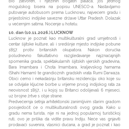
bio zatvoren, i njezinih bogatih palača, još jednog
mogulskog bisera na popisu UNESCO-a. Nastavljamo
putovanje autobusom prema Lucknowu, najvećem gradu i
prijestolnici indijske savezne države Uttar Pradesh. Dolazak
u večernjim satima. Noćenje u hotelu.
10. dan (10.11.2026.) LUCKNOW
Lucknow je poznat kao multikulturalni grad umjetnosti i
centar šijitske kulture, ali i središnje mjesto indijske pobune
1857. protiv britanskih okupatora. Nakon doručka
poludnevno fakultativno razgledavanje najznačajnijih
spomenika grada, spektakularnih šijitskih vjerskih građevina,
Bara Imambara i Chota Imambara, kraljevskog hamama
(Shahi Hamam) te grandioznih gradskih vrata Rumi Darwaza.
Obići ćemo i nekadašnju britansku rezidenciju oko koje su
se odvijale ključne borbe u vrijeme prvog indijskog rata za
neovisnost 1857., i u kojoj su Britanci odolijevali 6 mjeseci,
uz brojne žrtve s obje strane.
Predvečernja šetnja arhitektonski zanimljivim starim gradom
posvjedočit će o multikulturalnosti ovog grada. Kako u
gradu nema turista, nije ni na jednoj popularnoj turističkoj
ruti, ovo je prilika da vidite pravu Indiju. Neće vas gnjaviti
prodavači suvenira, vlasnici dućana, a grad je poznat i kao