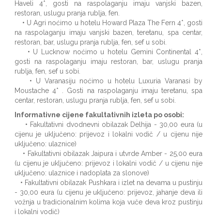
Haveli 4*, gosti na raspolaganju imaju vanjski bazen,
restoran, uslugu pranja rublja, fen.
• U Agri noćimo u hotelu Howard Plaza The Fern 4*, gosti
na raspolaganju imaju vanjski bazen, teretanu, spa centar,
restoran, bar, uslugu pranja rublja, fen, sef u sobi.
• U Lucknow noćimo u hotelu Gemini Continental 4*,
gosti na raspolaganju imaju restoran, bar, uslugu pranja
rublja, fen, sef u sobi.
• U Varanasiju noćimo u hotelu Luxuria Varanasi by
Moustache 4* . Gosti na raspolaganju imaju teretanu, spa
centar, restoran, uslugu pranja rublja, fen, sef u sobi.
Informativne cijene fakultativnih izleta po osobi:
• Fakultativni dvodnevni obilazak Delhija - 30,00 eura (u
cijenu je uključeno: prijevoz i lokalni vodič / u cijenu nije
uključeno: ulaznice)
• Fakultativni obilazak Jaipura i utvrde Amber - 25,00 eura
(u cijenu je uključeno: prijevoz i lokalni vodič / u cijenu nije
uključeno: ulaznice i nadoplata za slonove)
• Fakultativni obilazak Pushkara i izlet na devama u pustinju
- 30,00 eura (u cijenu je uključeno: prijevoz, jahanje deva ili
vožnja u tradicionalnim kolima koja vuče deva kroz pustinju
i lokalni vodič)