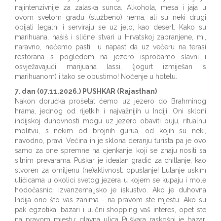
najintenzivnije za zalaska sunca. Alkohola, mesa i jaja u
ovom svetom gradu (službeno) nema, ali su neki drugi
opijati legalni i serviraju se uz jelo, kao desert. Kako su
marihuana, hašiš i slične stvari u Hrvatskoj zabranjene, mi,
naravno, nećemo pasti u napast da uz večeru na terasi
restorana s pogledom na jezero isprobamo slavni i
osvježavajući marijuana lassi, (jogurt izmiješan s
marihuanom) i tako se opustimo! Noćenje u hotelu.
7. dan (07.11.2026.) PUSHKAR (Rajasthan)
Nakon doručka prošetat ćemo uz jezero do Brahminog
hrama, jednog od rijetkih i najvažnijih u Indiji. Oni skloni
indijskoj duhovnosti mogu uz jezero obaviti puju, ritualnu
molitvu, s nekim od brojnih gurua, od kojih su neki,
navodno, pravi. Većina ih je sklona deranju turista pa je ovo
samo za one spremne na cjenkanje, koji se znaju nositi sa
sitnim prevarama. Puškar je idealan gradić za chillanje, kao
stvoren za omiljenu (ne)aktivnost: opuštanje! Lutanje uskim
uličicama u okolici svetog jezera u kojem se kupaju i mole
hodočasnici izvanzemaljsko je iskustvo. Ako je duhovna
Indija ono što vas zanima - na pravom ste mjestu. Ako su
pak egzotika, bazari i ulični shopping vaš interes, opet ste
na pravom mjestu: glavna ulica Puškara raskošni je bazar,