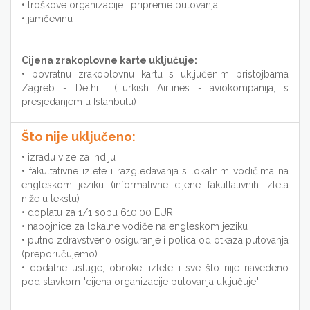
• troškove organizacije i pripreme putovanja
• jamčevinu
Cijena zrakoplovne karte uključuje:
• ​povratnu zrakoplovnu kartu s uključenim pristojbama
Zagreb - Delhi (Turkish Airlines - aviokompanija, s
presjedanjem u Istanbulu)
Što nije uključeno:
• izradu vize za Indiju
• fakultativne izlete i razgledavanja s lokalnim vodičima na
engleskom jeziku (informativne cijene fakultativnih izleta
niže u tekstu)
• doplatu za 1/1 sobu 610,00 EUR
• napojnice za lokalne vodiče na engleskom jeziku
• putno zdravstveno osiguranje i polica od otkaza putovanja
(preporučujemo)
• dodatne usluge, obroke, izlete i sve što nije navedeno
pod stavkom "cijena organizacije putovanja uključuje"