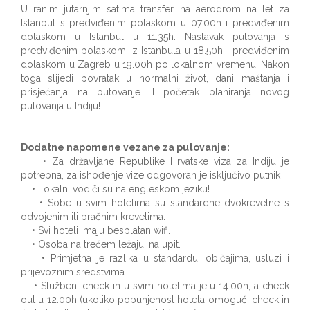
U ranim jutarnjim satima transfer na aerodrom na let za
Istanbul s predviđenim polaskom u 07.00h i predviđenim
dolaskom u Istanbul u 11.35h. Nastavak putovanja s
predviđenim polaskom iz Istanbula u 18.50h i predviđenim
dolaskom u Zagreb u 19.00h po lokalnom vremenu. Nakon
toga slijedi povratak u normalni život, dani maštanja i
prisjećanja na putovanje. I početak planiranja novog
putovanja u Indiju!
Dodatne napomene vezane za putovanje:
• Za državljane Republike Hrvatske viza za Indiju je
potrebna, za ishođenje vize odgovoran je isključivo putnik
• Lokalni vodiči su na engleskom jeziku!
• Sobe u svim hotelima su standardne dvokrevetne s
odvojenim ili bračnim krevetima.
• Svi hoteli imaju besplatan wifi.
• Osoba na trećem ležaju: na upit.
• Primjetna je razlika u standardu, običajima, usluzi i
prijevoznim sredstvima.
• Službeni check in u svim hotelima je u 14:00h, a check
out u 12:00h (ukoliko popunjenost hotela omogući check in